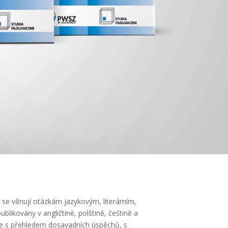
 se věnují otázkám jazykovým, literárním,
likovány v angličtině, polštině, češtině a
áře s přehledem dosavadních úspěchů, s