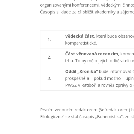
organizovanými konferencemi, vědeckými činnost
Časopis si klade za cíl sblížit akademiky a zájemc
Vědecká část
, která bude obsahov
1.
komparatistické.
Část věnovaná recenzím,
koment
2.
trhu. To by mělo jejich odběrateli u
Oddíl „Kronika“
bude informovat č
3.
prospěšné a – pokud možno – úplné 
PWSZ v Ratiboři a rovněž zprávy o 
Prvním vedoucím redaktorem (šefredaktorem) b
Filologiczne” se stal časopis „Bohemistika”, ze 