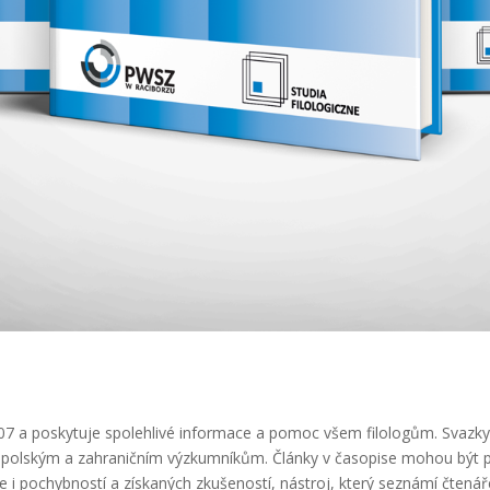
007 a poskytuje spolehlivé informace a pomoc všem filologům. Svazky
y polským a zahraničním výzkumníkům. Články v časopise mohou být pub
e i pochybností a získaných zkušeností, nástroj, který seznámí čten