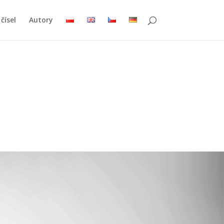
čísel
Autory