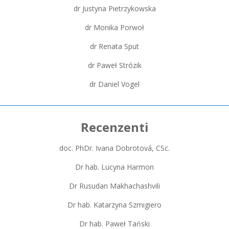
dr Justyna Pietrzykowska
dr Monika Porwoł
dr Renata Sput
dr Paweł Strózik
dr Daniel Vogel
Recenzenti
doc. PhDr. Ivana Dobrotová, CSc.
Dr hab. Lucyna Harmon
Dr Rusudan Makhachashvili
Dr hab. Katarzyna Szmigiero
Dr hab. Paweł Tański