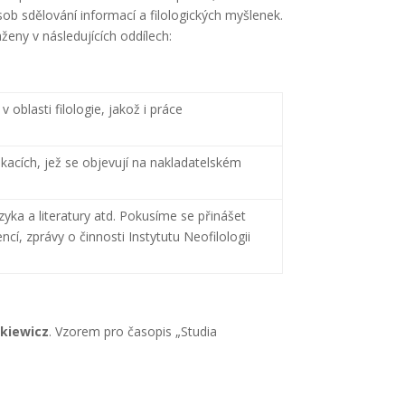
b sdělování informací a filologických myšlenek.
aženy v následujících oddílech:
oblasti filologie, jakož i práce
ích, jež se objevují na nakladatelském
yka a literatury atd. Pokusíme se přinášet
, zprávy o činnosti Instytutu Neofilologii
nkiewicz
. Vzorem pro časopis „Studia