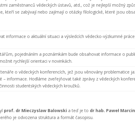
mi zaměstnanců vědeckých ústavů, atd., což je nejlepší možný způso
e, kteří se zabývají nebo zajímají o otázky filologické, které jsou obs
at informace o aktuální situaci a výsledcích vědecko-výzkumné práce v 
ářům, pojednáním a poznámkám bude obsahovat informace o publikac
možnit rychlejší orientaci v novinkách.
tenáře o vědeckých konferencích, jež jsou věnovány problematice jaz
– informace. Hodláme zveřejňovat také zprávy z vědeckých konferencí
činnosti studentských vědeckých kroužků.
yl
prof. dr Mieczyslaw Balowski
a teď je to
dr hab. Paweł Marci
kterého je odvozena struktura a formát časopisu.