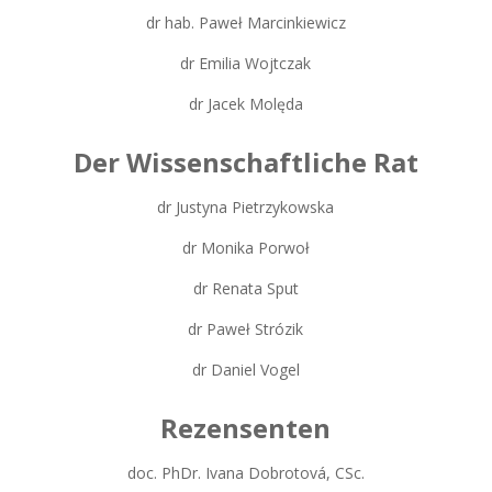
dr hab. Paweł Marcinkiewicz
dr Emilia Wojtczak
dr Jacek Molęda
Der Wissenschaftliche Rat
dr Justyna Pietrzykowska
dr Monika Porwoł
dr Renata Sput
dr Paweł Strózik
dr Daniel Vogel
Rezensenten
doc. PhDr. Ivana Dobrotová, CSc.